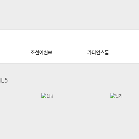
조선이변W
가디언스톰
L5