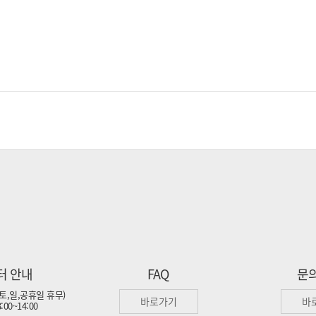
터 안내
FAQ
문
 (토,일,공휴일 휴무)
바로가기
바
00~14:00